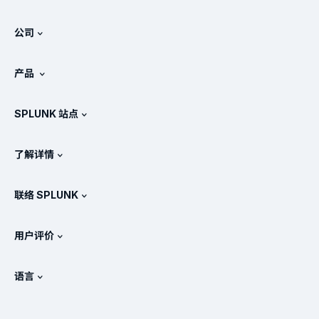
公司
关于 Splunk
产品
工作机会
免费试用和下载
SPLUNK 站点
Splunk 的对比情况
产品教程
.conf
新闻处
了解详情
定价
文档
SIEM 是什么?
合作伙伴
查看所有产品
联络 SPLUNK
培训和认证
Splunk 通用转发器
Splunk 政策立场
联系销售人员
Splunk 在线商店
用户评价
OpenTelemetry：简介
Splunk 保护
联系我们
Gartner Peer Insights™
视频
安全运营中心 (SOC) 的指标
SURGe
语言
PeerSpot
查看所有资源
English
什么是可观测性？
为什么选择 Splunk？