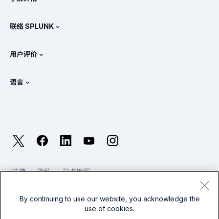
定价
文档
SIEM 是什么?
合作伙伴
查看所有产品
联络 SPLUNK
培训和认证
Splunk 通用转发器
Splunk 政策立场
联系销售人员
Splunk 在线商店
用户评价
OpenTelemetry：简介
Splunk 保护
联系我们
Gartner Peer Insights™
视频
安全运营中心 (SOC) 的指标
SURGe
语言
PeerSpot
查看所有资源
English
什么是可观测性？
为什么选择 Splunk？
TrustRadius
Deutsch
IT 与系统监控：概述
Français
X
Facebook
LinkedIn
YouTube
Instagram
可靠性指标
日本語
LLM 与 SLM：有什么区别？
法律
隐私
站点地图
한국어
Cookies / 不要出售或共享我的个人数据
网站使用条款
2025 年 IT 和科技支出
现代奴隶制
By continuing to use our website, you acknowledge the
繁體中文
查看所有文章
use of cookies.