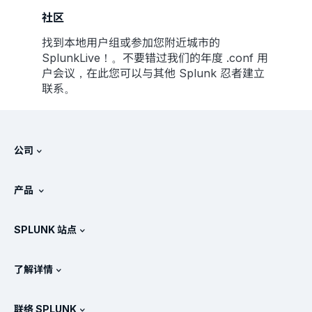
社区
找到本地用户组或参加您附近城市的
SplunkLive！。不要错过我们的年度 .conf 用
户会议，在此您可以与其他 Splunk 忍者建立
联系。
公司
关于 Splunk
产品
工作机会
免费试用和下载
SPLUNK 站点
Splunk 的对比情况
产品教程
.conf
新闻处
了解详情
定价
文档
SIEM 是什么?
合作伙伴
查看所有产品
联络 SPLUNK
培训和认证