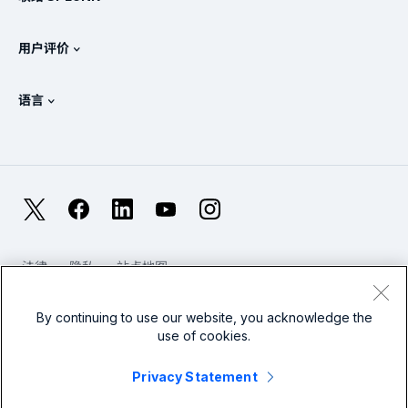
Splunk 通用转发器
Splunk 政策立场
联系销售人员
Splunk 在线商店
用户评价
OpenTelemetry：简介
Splunk 保护
联系我们
Gartner Peer Insights™
视频
安全运营中心 (SOC) 的指标
SURGe
语言
PeerSpot
查看所有资源
English
什么是可观测性？
为什么选择 Splunk？
TrustRadius
Deutsch
IT 与系统监控：概述
Français
X
Facebook
LinkedIn
YouTube
Instagram
可靠性指标
日本語
LLM 与 SLM：有什么区别？
法律
隐私
站点地图
한국어
Cookies / 不要出售或共享我的个人数据
网站使用条款
2025 年 IT 和科技支出
现代奴隶制
By continuing to use our website, you acknowledge the
繁體中文
查看所有文章
use of cookies.
Splunk Global Footer 徽标
Privacy Statement