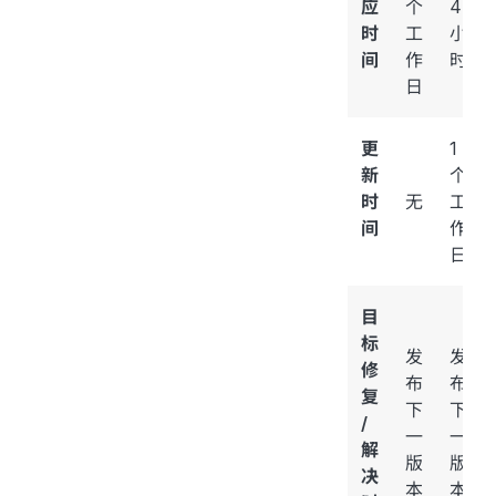
应
个
4
时
工
小
间
作
时
日
更
1
新
个
时
无
工
间
作
日
目
标
发
发
修
布
布
复
下
下
/
一
一
解
版
版
决
本
本