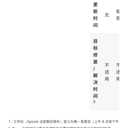
更
新
每
无
时
周
间
目
标
修
复
不
不
/
适
适
解
用
用
决
时
间
2
1 - 工作日（Splunk 法定假日除外）定义为周一至周五（上午 8 点至下午