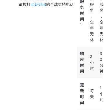
服
请拨打
此处列出
的全球支持电话
服
服
务
务
务
时
，
，
间
全
全
1
年
年
无
无
休
休
响
3
2
应
0
小
时
分
时
间
钟
更
1
新
每
小
时
天
时
间