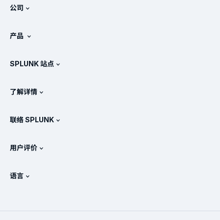
公司
关于 Splunk
产品
工作机会
免费试用和下载
SPLUNK 站点
Splunk 的对比情况
产品教程
.conf
新闻处
了解详情
定价
文档
SIEM 是什么?
合作伙伴
查看所有产品
联络 SPLUNK
培训和认证
Splunk 通用转发器
Splunk 政策立场
联系销售人员
Splunk 在线商店
用户评价
OpenTelemetry：简介
Splunk 保护
联系我们
Gartner Peer Insights™
视频
安全运营中心 (SOC) 的指标
SURGe
语言
PeerSpot
查看所有资源
English
什么是可观测性？
为什么选择 Splunk？
TrustRadius
Deutsch
IT 与系统监控：概述