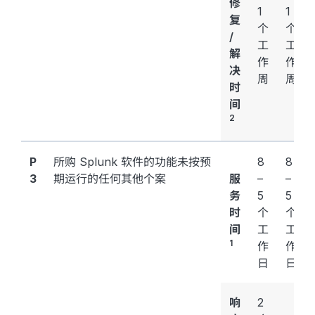
修
1
1
复
个
个
/
工
工
解
作
作
决
周
周
时
间
2
P
所购 Splunk 软件的功能未按预
8
8
3
期运行的任何其他个案
服
–
–
务
5
5
时
个
个
间
工
工
1
作
作
日
日
响
2