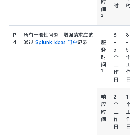
时
时
时
间
2
P
所有一般性问题。增强请求应该
8
8
4
通过
Splunk Ideas 门户
记录
服
–
–
务
5
5
时
个
个
间
工
工
1
作
作
日
日
响
2
1
应
个
个
时
工
工
间
作
作
日
日