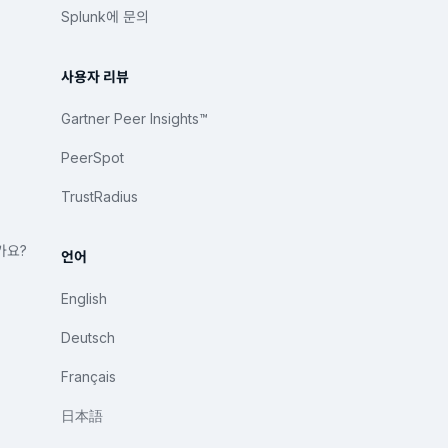
Splunk에 문의
사용자 리뷰
Gartner Peer Insights™
PeerSpot
TrustRadius
가요?
언어
English
Deutsch
Français
日本語