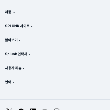
Splunk 정보
제품
채용 정보
무료 평가판 및 다운로드
SPLUNK 사이트
Splunk의 비교 방식
제품 둘러보기
.conf
뉴스룸
알아보기
가격 체계
매뉴얼
SIEM이란?
파트너
모든 제품 보기
Splunk 연락처
교육 및 인증
Splunk 유니버설 포워더
Splunk의 정책 관련 입장
세일즈 문의
Splunk 스토어
사용자 리뷰
OpenTelemetry: 소개
Splunk Protects
Splunk에 문의
Gartner Peer Insights™
비디오
SOC에 대한 메트릭
SURGe
언어
PeerSpot
모든 리소스 보기
English
옵저버빌리티란?
Splunk 도입의 필요성
TrustRadius
Deutsch
IT 및 시스템 모니터링: 개요