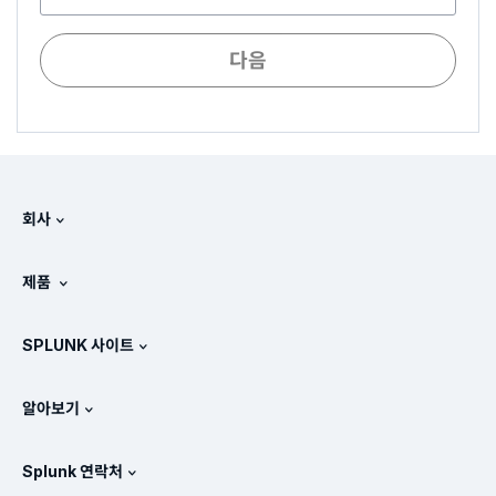
다음
회사
Splunk 정보
제품
채용 정보
무료 평가판 및 다운로드
SPLUNK 사이트
Splunk의 비교 방식
제품 둘러보기
.conf
뉴스룸
알아보기
가격 체계
매뉴얼
SIEM이란?
파트너
모든 제품 보기
Splunk 연락처
교육 및 인증
Splunk 유니버설 포워더
Splunk의 정책 관련 입장