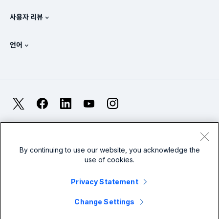
세일즈 문의
Splunk 스토어
사용자 리뷰
OpenTelemetry: 소개
Splunk Protects
Splunk에 문의
Gartner Peer Insights™
비디오
SOC에 대한 메트릭
SURGe
언어
PeerSpot
모든 리소스 보기
English
옵저버빌리티란?
Splunk 도입의 필요성
TrustRadius
Deutsch
IT 및 시스템 모니터링: 개요
Français
X
Facebook
LinkedIn
YouTube
Instagram
신뢰성 메트릭
日本語
LLM과 SLM: 차이점은 무엇인가요?
법률
프라이버시
사이트맵
Cookies
简体中文
웹 사이트 이용 약관
Modern Slavery
2025년 IT 및 기술 지출
By continuing to use our website, you acknowledge the
use of cookies.
繁體中文
모든 기사 보기
Splunk Global Footer Logo
Privacy Statement
Change Settings
© 2005 - 2026 Splunk LLC All rights reserved.