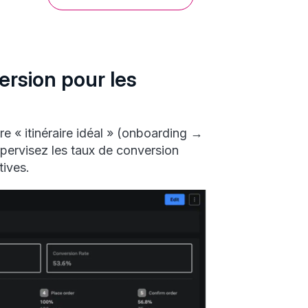
rsion pour les
s
re « itinéraire idéal » (onboarding →
upervisez les taux de conversion
tives.