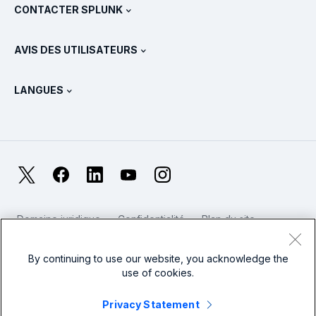
Voir tous les produits
CONTACTER SPLUNK
Formation et certification
Splunk Universal Forwarder
Déclarations et politiques de Splunk
Contacter le service commercial
Boutique Splunk
AVIS DES UTILISATEURS
Qu’est-ce qu’OpenTelemetry ?
Splunk Protects
Nous contacter
Gartner Peer Insights™
Vidéos
Métriques pour le SOC
SURGe
LANGUES
PeerSpot
Afficher toutes les ressources
English
Qu’est-ce que l’observabilité ?
Pourquoi Splunk ?
TrustRadius
Deutsch
Supervision des systèmes IT : une introduction
日本語
X
Facebook
LinkedIn
YouTube
Instagram
Métriques de fiabilité
한국어
LLM et SLM : quelle différence ?
Domaine juridique
Confidentialité
Plan du site
简体中文
Cookies
Conditions d'utilisation du site web
Dépenses en IT et en technologies en 2025
Modern Slavery
By continuing to use our website, you acknowledge the
繁體中文
Voir tous les articles
use of cookies.
Splunk – Logo pied de page
Privacy Statement