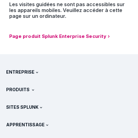
Les visites guidées ne sont pas accessibles sur
les appareils mobiles. Veuillez accéder à cette
page sur un ordinateur.
Page produit Splunk Enterprise Security
ENTREPRISE
À propos de Splunk
PRODUITS
Carrières
Téléchargements et version d'essai gratuite
SITES SPLUNK
Splunk et les autres solutions
Présentations des produits
.conf
Actualités
APPRENTISSAGE
Tarifs
Documentation
Qu’est-ce que le SIEM ?
Partenaires