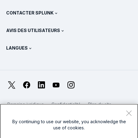
Documentation
Qu’est-ce que le SIEM ?
Partenaires
Voir tous les produits
CONTACTER SPLUNK
Formation et certification
Splunk Universal Forwarder
Déclarations et politiques de Splunk
Contacter le service commercial
Boutique Splunk
AVIS DES UTILISATEURS
Qu’est-ce qu’OpenTelemetry ?
Splunk Protects
Nous contacter
Gartner Peer Insights™
Vidéos
Métriques pour le SOC
SURGe
LANGUES
PeerSpot
Afficher toutes les ressources
English
Qu’est-ce que l’observabilité ?
Pourquoi Splunk ?
TrustRadius
Deutsch
Supervision des systèmes IT : une introduction
日本語
X
Facebook
LinkedIn
YouTube
Instagram
Métriques de fiabilité
한국어
LLM et SLM : quelle différence ?
Domaine juridique
Confidentialité
Plan du site
简体中文
Cookies
Conditions d'utilisation du site web
Dépenses en IT et en technologies en 2025
Modern Slavery
By continuing to use our website, you acknowledge the
繁體中文
Voir tous les articles
use of cookies.
Splunk – Logo pied de page