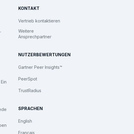
KONTAKT
Vertrieb kontaktieren
Weitere
r
Ansprechpartner
NUTZERBEWERTUNGEN
Gartner Peer Insights™
PeerSpot
 Ein
TrustRadius
SPRACHEN
iede
English
ben
Français