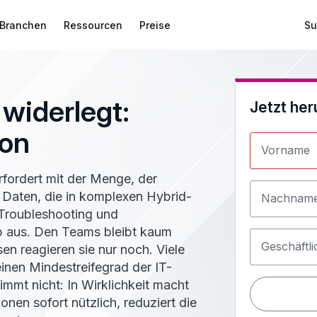
Branchen
Ressourcen
Preise
Su
widerlegt:
Jetzt her
ion
Vorname
fordert mit der Menge, der
r Daten, die in komplexen Hybrid-
Nachnam
Troubleshooting und
b aus. Den Teams bleibt kaum
Geschäftli
sen reagieren sie nur noch. Viele
nen Mindestreifegrad der IT-
mmt nicht: In Wirklichkeit macht
onen sofort nützlich, reduziert die