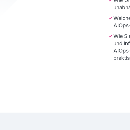
Wie Un
unabhä
Welche
AIOps-
Wie Si
und in
AIOps-
prakti