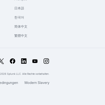
日本語
한국어
简体中文
繁體中文
X
Facebook
LinkedIn
YouTube
Instagram
026 Splunk LLC. Alle Rechte vorbehalten.
edingungen
Modern Slavery