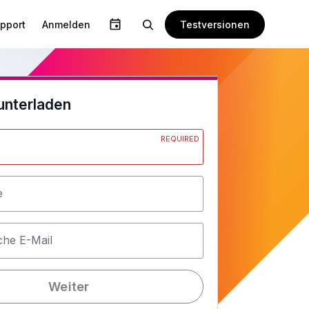
Testversionen
pport
Anmelden
unterladen
REQUIRED
e
che E-Mail
Weiter