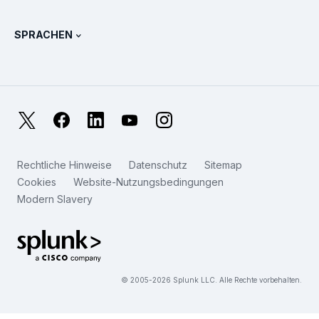
Splunk Protects
Weitere Ansprechpartner
Gartner Peer Insights™
Videos
Metriken für das SOC
SURGe
SPRACHEN
PeerSpot
Alle Ressourcen anzeigen
English
Was ist Observability?
Warum Splunk?
TrustRadius
Français
IT- und System-Monitoring: Ein Überblick
日本語
X
Facebook
LinkedIn
YouTube
Instagram
Zuverlässigkeitsmetriken
한국어
Worin liegen die Unterschiede zwischen LLMs und SLMs?
Rechtliche Hinweise
Datenschutz
Sitemap
简体中文
Cookies
Website-Nutzungsbedingungen
IT- und Technologieausgaben für 2025
Modern Slavery
繁體中文
Alle Artikel anzeigen
Splunk Global Footer Logo
© 2005-2026 Splunk LLC. Alle Rechte vorbehalten.