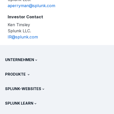
aperryman@splunk.com
Investor Contact
Ken Tinsley
Splunk LLC.
IR@splunk.com
UNTERNEHMEN
Über Splunk
PRODUKTE
Jobs und Karriere
Kostenlose Testversionen & Downloads
SPLUNK-WEBSITES
Splunk im Vergleich
Alle Produkt-Touren
.conf
Newsroom
SPLUNK LEARN
Preise
Dokumentation
Was ist SIEM?
Partner