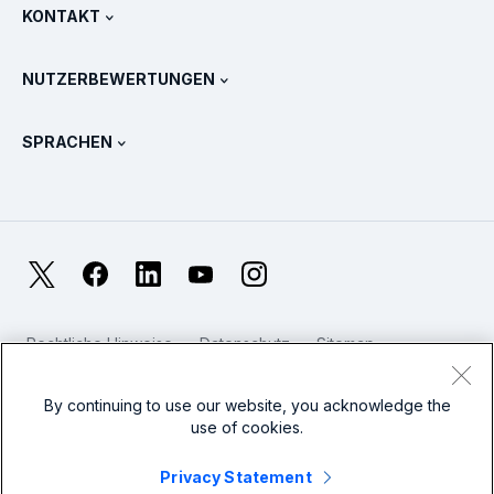
Alle Produkte anzeigen
KONTAKT
Schulung & Zertifizierung
Splunk Universal Forwarder
Splunk Grundsätze und Positionen
Vertrieb kontaktieren
Splunk Store
NUTZERBEWERTUNGEN
OpenTelemetry: Eine Einführung
Splunk Protects
Weitere Ansprechpartner
Gartner Peer Insights™
Videos
Metriken für das SOC
SURGe
SPRACHEN
PeerSpot
Alle Ressourcen anzeigen
English
Was ist Observability?
Warum Splunk?
TrustRadius
Français
IT- und System-Monitoring: Ein Überblick
日本語
X
Facebook
LinkedIn
YouTube
Instagram
Zuverlässigkeitsmetriken
한국어
Worin liegen die Unterschiede zwischen LLMs und SLMs?
Rechtliche Hinweise
Datenschutz
Sitemap
简体中文
Cookies
Website-Nutzungsbedingungen
IT- und Technologieausgaben für 2025
Modern Slavery
By continuing to use our website, you acknowledge the
繁體中文
Alle Artikel anzeigen
use of cookies.
Splunk Global Footer Logo
Privacy Statement