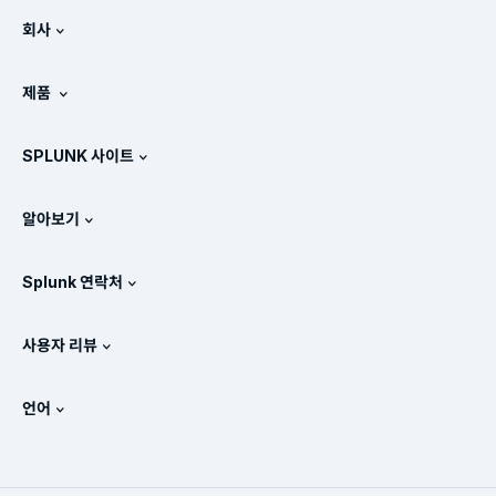
회사
Splunk 정보
제품
채용 정보
무료 평가판 및 다운로드
SPLUNK 사이트
Splunk의 비교 방식
제품 둘러보기
.conf
뉴스룸
알아보기
가격 체계
매뉴얼
SIEM이란?
파트너
모든 제품 보기
Splunk 연락처
교육 및 인증
Splunk 유니버설 포워더
Splunk의 정책 관련 입장
세일즈 문의
Splunk 스토어
사용자 리뷰
OpenTelemetry: 소개
Splunk Protects
Splunk에 문의
Gartner Peer Insights™
비디오
SOC에 대한 메트릭
SURGe
언어
PeerSpot
모든 리소스 보기
English
옵저버빌리티란?
Splunk 도입의 필요성
TrustRadius
Deutsch
IT 및 시스템 모니터링: 개요