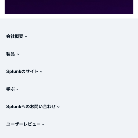
会社概要
Splunkについて
製品
採用情報
無料トライアル版とダウンロード
Splunkのサイト
Splunkと他社製品の比較
製品ツアー
.conf
ニュースルーム
学ぶ
価格
ドキュメント
SIEMとは？
パートナー
すべての製品を見る
Splunkへのお問い合わせ
トレーニングと認定
Splunk Universal Forwarder
Splunkの基本方針
営業への問い合わせ
Splunkストア
ユーザーレビュー
OpenTelemetryの概要
Splunkによる保護
お問い合わせ
Gartner Peer Insights™
ビデオ