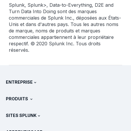
Splunk, Splunk>, Data-to-Everything, D2E and
Turn Data Into Doing sont des marques
commerciales de Splunk Inc., déposées aux États-
Unis et dans d'autres pays. Tous les autres noms
de marque, noms de produits et marques
commerciales appartiennent à leur propriétaire
respectif. © 2020 Splunk Inc. Tous droits
réservés.
ENTREPRISE
À propos de Splunk
PRODUITS
Carrières
Téléchargements et version d'essai gratuite
SITES SPLUNK
Splunk et les autres solutions
Présentations des produits
.conf
Actualités