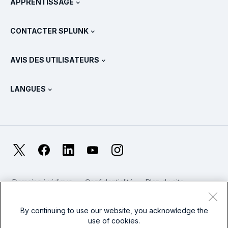
APPRENTISSAGE
Tarifs
Documentation
Qu’est-ce que le SIEM ?
Partenaires
Voir tous les produits
CONTACTER SPLUNK
Formation et certification
Splunk Universal Forwarder
Déclarations et politiques de Splunk
Contacter le service commercial
Boutique Splunk
AVIS DES UTILISATEURS
Qu’est-ce qu’OpenTelemetry ?
Splunk Protects
Nous contacter
Gartner Peer Insights™
Vidéos
Métriques pour le SOC
SURGe
LANGUES
PeerSpot
Afficher toutes les ressources
English
Qu’est-ce que l’observabilité ?
Pourquoi Splunk ?
TrustRadius
Deutsch
Supervision des systèmes IT : une introduction
日本語
X
Facebook
LinkedIn
YouTube
Instagram
Métriques de fiabilité
한국어
LLM et SLM : quelle différence ?
Domaine juridique
Confidentialité
Plan du site
简体中文
Cookies
Conditions d'utilisation du site web
Dépenses en IT et en technologies en 2025
Modern Slavery
By continuing to use our website, you acknowledge the
繁體中文
Voir tous les articles
use of cookies.