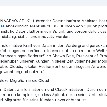
NASDAQ: SPLK), führender Datenplattform-Anbieter, hat s
ise
angekündigt. Mehr als 20.000 Kunden von Splunk profiti
inheitliche Datenplattform von Splunk und sorgen dafür, da
dsfähig, sicher und innovativ werden.
ransformative Kraft von Daten in den Vordergrund gerückt
rfahrungen neu erfinden. In einer unberechenbaren Welt k
ränderungen florieren“, so Shawn Bice, President of Prod
egenüber unseren Kunden in dieser Zeit voller neuer Mögl
 Public Clouds, lokalen Rechenzentren, am Edge, in Anwend
gewinnbringend nutzen.”
lexe Migration in die Cloud
den Datentransformationen und Cloud-Initiativen. Durch de
g aber auch komplexer, sodass Splunk durch seine Unterstü
d-Migration für seine Kunden unverzichtbar ist.