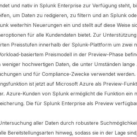
ndet und nativ in Splunk Enterprise zur Verfügung steht, b
fen, um Daten zu redigieren, zu filtern und an Splunk o
unk weiterhin Neuerungen ein und stellt auf diese Weise si
heroptionen für alle Kundendaten bietet. Zur Unterstützun
rten Preisstufen innerhalb der Splunk-Plattform um zwei
Workload-basiertem Preismodell in der Preview-Phase befind
weniger hochwertigen Daten, die unter Umständen lange 
ersuchungen und für Compliance-Zwecke verwendet werden. 
rungsfunktion ist jetzt auf Microsoft Azure als Preview-Fu
r. Azure-Kunden von Splunk ermöglicht die Funktion ein n
icherung. Die für Splunk Enterprise als Preview verfügba
tersuchung aller Daten durch robustere Suchmöglichkeit
lle Bereitstellungsarten hinweg, sodass sie in der Lage si