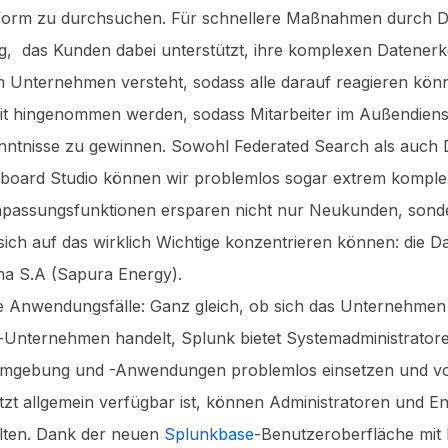
form zu durchsuchen. Für schnellere Maßnahmen durch Da
, das Kunden dabei unterstützt, ihre komplexen Datenerk
im Unternehmen versteht, sodass alle darauf reagieren kö
t hingenommen werden, sodass Mitarbeiter im Außendienst
tnisse zu gewinnen. Sowohl Federated Search als auch Da
board Studio können wir problemlos sogar extrem komplexe
 Anpassungsfunktionen ersparen nicht nur Neukunden, sond
 sich auf das wirklich Wichtige konzentrieren können: die 
ma S.A (Sapura Energy).
e Anwendungsfälle: Ganz gleich, ob sich das Unternehmen i
d-Unternehmen handelt, Splunk bietet Systemadministrator
-Umgebung und -Anwendungen problemlos einsetzen und vo
jetzt allgemein verfügbar ist, können Administratoren und
walten. Dank der neuen
Splunkbase
-Benutzeroberfläche mit