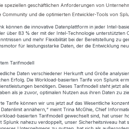
die speziellen geschäftlichen Anforderungen von Unternehm
de Community und die optimierten Entwickler-Tools von Spl
können die innovative Datenplattform in jeder Intel-basie
der über 83 % der mit der Intel-Technologie unterstützten
ntnissen und mehr Flexibilität bei der Bereitstellung zu ge
onsmotor für leistungsstarke Daten, der die Entwicklung n
rtem Tarifmodell
dliche Daten verschiedener Herkunft und Größe analysier
ichen Erfolg. Die Workload-basierten Tarife von Splunk er
 Dienstleistungen benötigen. Dieses Tarifmodell steht jetzt 
aben als je zuvor, optimalen Nutzen aus ihren Daten zu zi
e Tarife können wir uns jetzt auf das Wesentliche konzent
atenlimit annähern,“ meint Trina McGhie, Chief Informatio
load-basierten Tarifmodell gewechselt sind, hat unser hoc
 Splunk nahezu verdoppelt, unser Sicherheitsniveau hat s
eres Unternehmens zu nutzen, hat sich als außerordentli