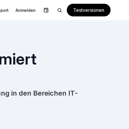
Testversionen
port
Anmelden
miert
ng in den Bereichen IT-