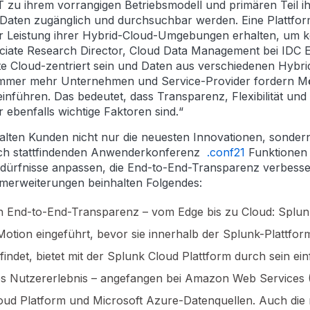
 zu ihrem vorrangigen Betriebsmodell und primären Teil ih
he Daten zugänglich und durchsuchbar werden. Eine Plattfo
der Leistung ihrer Hybrid-Cloud-Umgebungen erhalten, um 
iate Research Director, Cloud Data Management bei IDC Eur
te Cloud-zentriert sein und Daten aus verschiedenen Hybri
Immer mehr Unternehmen und Service-Provider fordern Mögl
nführen. Das bedeutet, dass Transparenz, Flexibilität und
 ebenfalls wichtige Faktoren sind.“
lten Kunden nicht nur die neuesten Innovationen, sondern 
ährlich stattfindenden Anwenderkonferenz
.conf21
Funktionen 
edürfnisse anpassen, die End-to-End-Transparenz verbes
rmerweiterungen beinhalten Folgendes:
End-to-End-Transparenz – vom Edge bis zu Cloud: Splunk 
Motion eingeführt, bevor sie innerhalb der Splunk-Plattfo
findet, bietet mit der Splunk Cloud Plattform durch sein ei
es Nutzererlebnis – angefangen bei Amazon Web Services 
loud Platform und Microsoft Azure-Datenquellen. Auch di