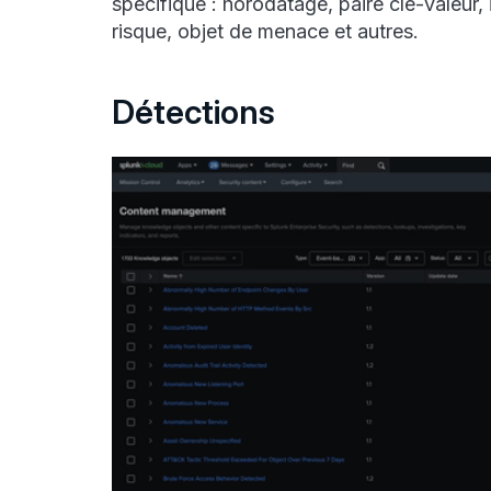
spécifique : horodatage, paire clé-valeur,
risque, objet de menace et autres.
Détections