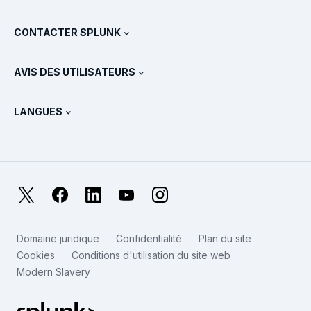
Documentation
Qu’est-ce que le SIEM ?
Partenaires
Voir tous les produits
CONTACTER SPLUNK
Formation et certification
Splunk Universal Forwarder
Déclarations et politiques de Splunk
Contacter le service commercial
Boutique Splunk
AVIS DES UTILISATEURS
Qu’est-ce qu’OpenTelemetry ?
Splunk Protects
Nous contacter
Gartner Peer Insights™
Vidéos
Métriques pour le SOC
SURGe
LANGUES
PeerSpot
Afficher toutes les ressources
English
Qu’est-ce que l’observabilité ?
Pourquoi Splunk ?
TrustRadius
Deutsch
Supervision des systèmes IT : une introduction
日本語
X
Facebook
LinkedIn
YouTube
Instagram
Métriques de fiabilité
한국어
LLM et SLM : quelle différence ?
Domaine juridique
Confidentialité
Plan du site
简体中文
Cookies
Conditions d'utilisation du site web
Dépenses en IT et en technologies en 2025
Modern Slavery
繁體中文
Voir tous les articles
Splunk – Logo pied de page