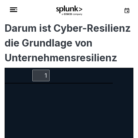
Darum ist Cyber-Resilienz
die Grundlage von
Unternehmensresilienz
Zoom
Zoom
Toggle
Find
Out
In
Sidebar