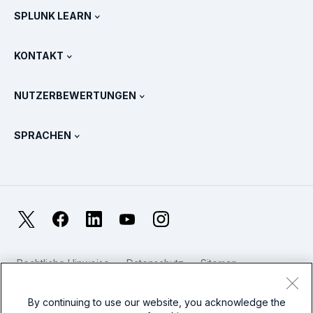
Newsroom
SPLUNK LEARN
Preise
Dokumentation
Was ist SIEM?
Partner
Alle Produkte anzeigen
KONTAKT
Schulung & Zertifizierung
Splunk Universal Forwarder
Splunk Grundsätze und Positionen
Vertrieb kontaktieren
Splunk Store
NUTZERBEWERTUNGEN
OpenTelemetry: Eine Einführung
Splunk Protects
Weitere Ansprechpartner
Gartner Peer Insights™
Videos
Metriken für das SOC
SURGe
SPRACHEN
PeerSpot
Alle Ressourcen anzeigen
English
Was ist Observability?
Warum Splunk?
TrustRadius
Français
IT- und System-Monitoring: Ein Überblick
日本語
X
Facebook
LinkedIn
YouTube
Instagram
Zuverlässigkeitsmetriken
한국어
Worin liegen die Unterschiede zwischen LLMs und SLMs?
Rechtliche Hinweise
Datenschutz
Sitemap
简体中文
Cookies
Website-Nutzungsbedingungen
IT- und Technologieausgaben für 2025
Modern Slavery
By continuing to use our website, you acknowledge the
繁體中文