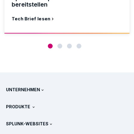
bereitstellen
Tech Brief lesen
UNTERNEHMEN
Über Splunk
PRODUKTE
Jobs und Karriere
Kostenlose Testversionen & Downloads
SPLUNK-WEBSITES
Splunk im Vergleich
Alle Produkt-Touren
.conf