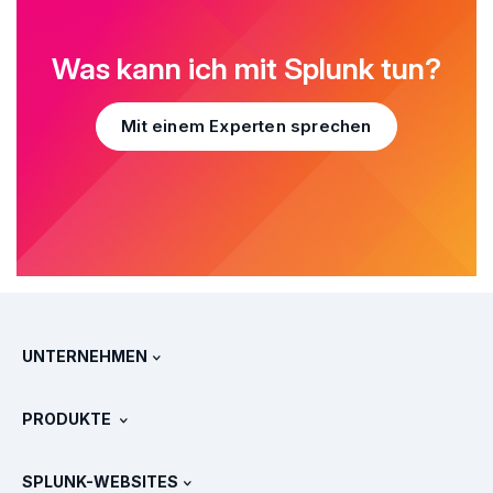
Was kann ich mit Splunk tun?
Mit einem Experten sprechen
UNTERNEHMEN
Über Splunk
PRODUKTE
Jobs und Karriere
Kostenlose Testversionen & Downloads
SPLUNK-WEBSITES
Splunk im Vergleich