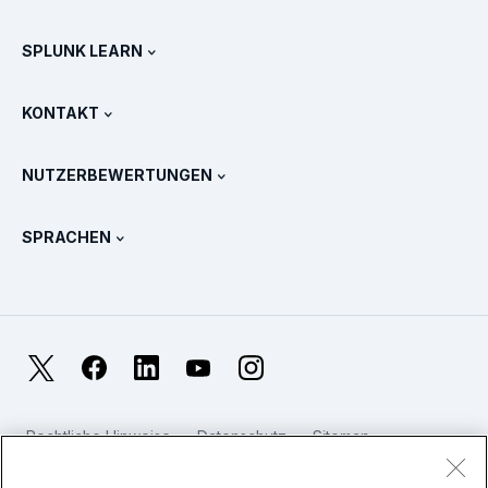
Alle Produkt-Touren
.conf
Newsroom
SPLUNK LEARN
Preise
Dokumentation
Was ist SIEM?
Partner
Alle Produkte anzeigen
KONTAKT
Schulung & Zertifizierung
Splunk Universal Forwarder
Splunk Grundsätze und Positionen
Vertrieb kontaktieren
Splunk Store
NUTZERBEWERTUNGEN
OpenTelemetry: Eine Einführung
Splunk Protects
Weitere Ansprechpartner
Gartner Peer Insights™
Videos
Metriken für das SOC
SURGe
SPRACHEN
PeerSpot
Alle Ressourcen anzeigen
English
Was ist Observability?
Warum Splunk?
TrustRadius
Français
IT- und System-Monitoring: Ein Überblick
日本語
X
Facebook
LinkedIn
YouTube
Instagram
Zuverlässigkeitsmetriken
한국어
Worin liegen die Unterschiede zwischen LLMs und SLMs?
Rechtliche Hinweise
Datenschutz
Sitemap
简体中文
Cookies
Website-Nutzungsbedingungen
IT- und Technologieausgaben für 2025