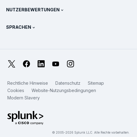
Vertrieb kontaktieren
Splunk Store
NUTZERBEWERTUNGEN
OpenTelemetry: Eine Einführung
Splunk Protects
Weitere Ansprechpartner
Gartner Peer Insights™
Videos
Metriken für das SOC
SURGe
SPRACHEN
PeerSpot
Alle Ressourcen anzeigen
English
Was ist Observability?
Warum Splunk?
TrustRadius
Français
IT- und System-Monitoring: Ein Überblick
日本語
X
Facebook
LinkedIn
YouTube
Instagram
Zuverlässigkeitsmetriken
한국어
Worin liegen die Unterschiede zwischen LLMs und SLMs?
Rechtliche Hinweise
Datenschutz
Sitemap
简体中文
Cookies
Website-Nutzungsbedingungen
IT- und Technologieausgaben für 2025
Modern Slavery
繁體中文
Alle Artikel anzeigen
Splunk Global Footer Logo
© 2005-2026 Splunk LLC. Alle Rechte vorbehalten.