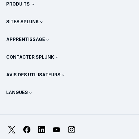
PRODUITS
Carrières
Téléchargements et version d'essai gratuite
SITES SPLUNK
Splunk et les autres solutions
Présentations des produits
.conf
Actualités
APPRENTISSAGE
Tarifs
Documentation
Qu’est-ce que le SIEM ?
Partenaires
Voir tous les produits
CONTACTER SPLUNK
Formation et certification
Splunk Universal Forwarder
Déclarations et politiques de Splunk
Contacter le service commercial
Boutique Splunk
AVIS DES UTILISATEURS
Qu’est-ce qu’OpenTelemetry ?
Splunk Protects
Nous contacter
Gartner Peer Insights™
Vidéos
Métriques pour le SOC
SURGe
LANGUES
PeerSpot
Afficher toutes les ressources
English
Qu’est-ce que l’observabilité ?
Pourquoi Splunk ?
TrustRadius
Deutsch
Supervision des systèmes IT : une introduction
日本語
X
Facebook
LinkedIn
YouTube
Instagram
Métriques de fiabilité