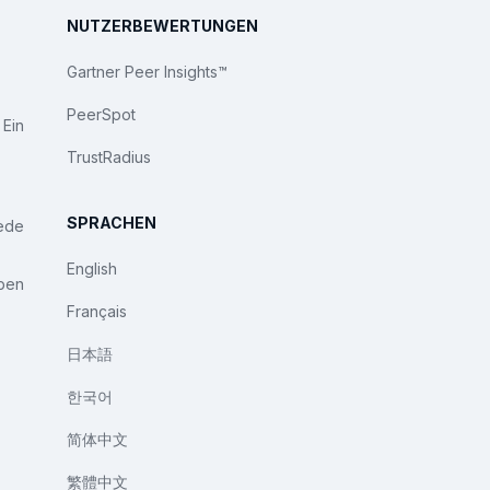
NUTZERBEWERTUNGEN
Gartner Peer Insights™
PeerSpot
 Ein
TrustRadius
SPRACHEN
iede
English
ben
Français
日本語
한국어
简体中文
繁體中文