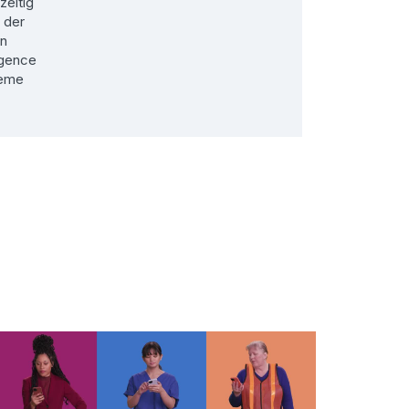
zeitig
 der
on
igence
leme