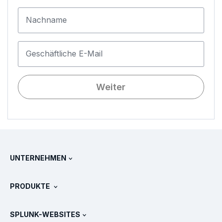
Nachname
Geschäftliche E-Mail
Weiter
UNTERNEHMEN
Über Splunk
PRODUKTE
Jobs und Karriere
Kostenlose Testversionen & Downloads
SPLUNK-WEBSITES
Splunk im Vergleich