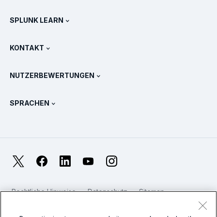
Alle Produkt-Touren
.conf
Newsroom
SPLUNK LEARN
Preise
Dokumentation
Was ist SIEM?
Partner
Alle Produkte anzeigen
KONTAKT
Schulung & Zertifizierung
Splunk Universal Forwarder
Splunk Grundsätze und Positionen
Vertrieb kontaktieren
Splunk Store
NUTZERBEWERTUNGEN
OpenTelemetry: Eine Einführung
Splunk Protects
Weitere Ansprechpartner
Gartner Peer Insights™
Videos
Metriken für das SOC
SURGe
SPRACHEN
PeerSpot
Alle Ressourcen anzeigen
English
Was ist Observability?
Warum Splunk?
TrustRadius
Français
IT- und System-Monitoring: Ein Überblick
日本語
X
Facebook
LinkedIn
YouTube
Instagram
Zuverlässigkeitsmetriken
한국어
Worin liegen die Unterschiede zwischen LLMs und SLMs?
Rechtliche Hinweise
Datenschutz
Sitemap
简体中文
Cookies
Website-Nutzungsbedingungen
IT- und Technologieausgaben für 2025
Modern Slavery