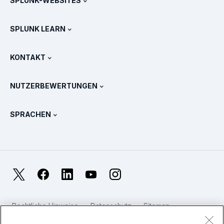
SPLUNK-WEBSITES
Splunk im Vergleich
Alle Produkt-Touren
.conf
Newsroom
SPLUNK LEARN
Preise
Dokumentation
Was ist SIEM?
Partner
Alle Produkte anzeigen
KONTAKT
Schulung & Zertifizierung
Splunk Universal Forwarder
Splunk Grundsätze und Positionen
Vertrieb kontaktieren
Splunk Store
NUTZERBEWERTUNGEN
OpenTelemetry: Eine Einführung
Splunk Protects
Weitere Ansprechpartner
Gartner Peer Insights™
Videos
Metriken für das SOC
SURGe
SPRACHEN
PeerSpot
Alle Ressourcen anzeigen
English
Was ist Observability?
Warum Splunk?
TrustRadius
Français
IT- und System-Monitoring: Ein Überblick
日本語
X
Facebook
LinkedIn
YouTube
Instagram
Zuverlässigkeitsmetriken
한국어
Worin liegen die Unterschiede zwischen LLMs und SLMs?
Rechtliche Hinweise
Datenschutz
Sitemap
简体中文
Cookies
Website-Nutzungsbedingungen
IT- und Technologieausgaben für 2025