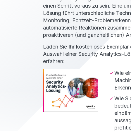
einen Schritt voraus zu sein. Eine u
Lösung führt unterschiedliche Techno
Monitoring, Echtzeit-Problemerken
automatisierte Reaktionen zusammen
proaktiveren (und ganzheitlichen) A
Laden Sie Ihr kostenloses Exemplar 
Auswahl einer Security Analytics-L
erfahren:
Wie ei
Machin
Erkenn
Wie Si
bedeu
eindäm
aussag
profit