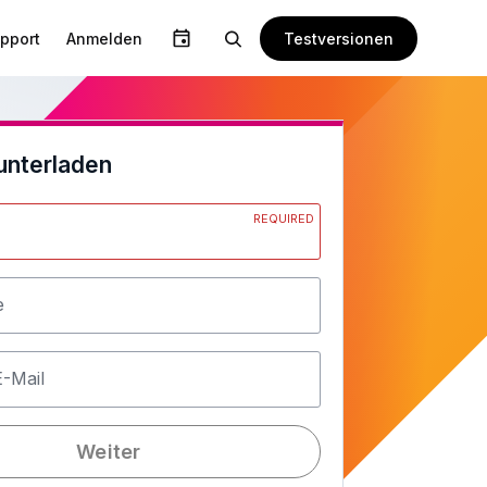
Testversionen
pport
Anmelden
unterladen
REQUIRED
e
E-Mail
Weiter