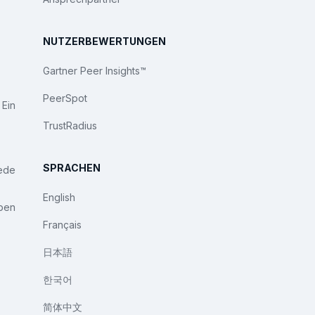
NUTZERBEWERTUNGEN
Gartner Peer Insights™
PeerSpot
 Ein
TrustRadius
SPRACHEN
iede
English
ben
Français
日本語
한국어
简体中文