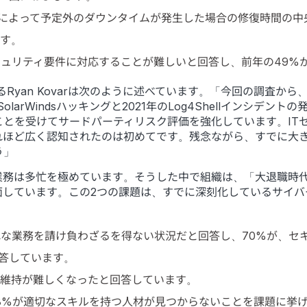
によって予定外のダウンタイムが発生した場合の修復時間の中央
ます。
キュリティ要件に対応することが難しいと回答し、前年の49%
あるRyan Kovarは次のように述べています。「今回の調査
larWindsハッキングと2021年のLog4Shellインシデ
とを受けてサードパーティリスク評価を強化しています。ITセ
れほど広く認知されたのは初めてです。残念ながら、すでに大
う」
多忙を極めています。そうした中で組織は、「大退職時代(Great
面しています。この2つの課題は、すでに深刻化しているサイバ
れな業務を請け負わざるを得ない状況だと回答し、70%が、セ
答しています。
と維持が難しくなったと回答しています。
58%が適切なスキルを持つ人材が見つからないことを課題に挙