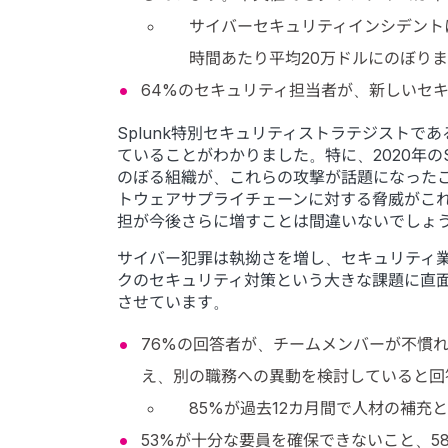
サイバーセキュリティインシデント
時間あたり平均20万ドルにのぼり
64%のセキュリティ担当者が、新しいセ
Splunk特別セキュリティストラテジストで
ていることがわかりました。特に、2020年のSo
のぼる組織が、これらの攻撃が話題になったこ
トウェアサプライチェーンに対する脅威がこ
担が今後さらに増すことは間違いないでしょ
サイバー犯罪は執拗さを増し、セキュリティ業務は
クのセキュリティ対策という大きな課題に直
させています。
76%の回答者が、チームメンバーが不慣
え、別の職務への異動を検討していると回
85%が過去12カ月間で人材の補充
53%が十分な要員を確保できないこと、