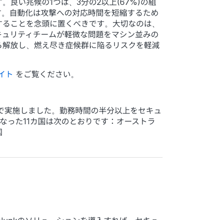
い兆候の1つは、3分の2以上(67%)の組
す。自動化は攻撃への対応時間を短縮するため
することを念頭に置くべきです。大切なのは、
キュリティチームが軽微な問題をマシン並みの
ら解放し、燃え尽き症候群に陥るリスクを軽減
イト
をご覧ください。
p社と共同で実施しました。勤務時間の半分以上をセキュ
となった11カ国は次のとおりです：オーストラ
国