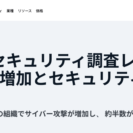
ィ
業種
リソース
価格
のセキュリティ調査
増加とセキュリテ
の組織でサイバー攻撃が増加し、 約半数