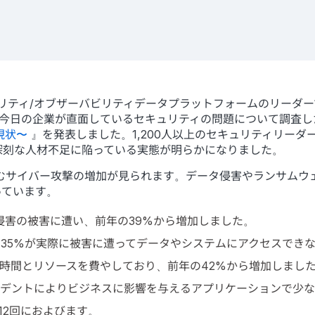
リティ/オブザーバビリティデータプラットフォームのリーダーであるSpl
oup社と共同で、今日の企業が直面しているセキュリティの問題について
の現状〜
』を発表しました。1,200人以上のセキュリティリー
深刻な人材不足に陥っている実態が明らかになりました。
含むサイバー攻撃の増加が見られます。データ侵害やランサムウ
っています。
タ侵害の被害に遭い、前年の39%から増加しました。
、35%が実際に被害に遭ってデータやシステムにアクセスでき
な時間とリソースを費やしており、前年の42%から増加しまし
シデントによりビジネスに影響を与えるアプリケーションで少な
12回におよびます。