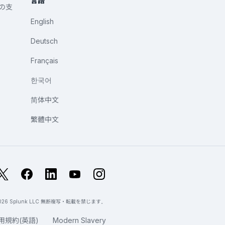
言語
への支
English
Deutsch
Français
한국어
简体中文
繁體中文
X
Facebook
LinkedIn
YouTube
Instagram
 2026 Splunk LLC 無断複写・転載を禁じます。
用規約(英語)
Modern Slavery