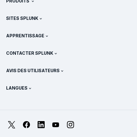
PRODUITS
Carrières
Téléchargements et version d'essai gratuite
SITES SPLUNK
Splunk et les autres solutions
Présentations des produits
.conf
Actualités
APPRENTISSAGE
Tarifs
Documentation
Qu’est-ce que le SIEM ?
Partenaires
Voir tous les produits
CONTACTER SPLUNK
Formation et certification
Splunk Universal Forwarder
Déclarations et politiques de Splunk
Contacter le service commercial
Boutique Splunk
AVIS DES UTILISATEURS
Qu’est-ce qu’OpenTelemetry ?
Splunk Protects
Nous contacter
Gartner Peer Insights™
Vidéos
Métriques pour le SOC
SURGe
LANGUES
PeerSpot
Afficher toutes les ressources
English
Qu’est-ce que l’observabilité ?
Pourquoi Splunk ?
TrustRadius
Deutsch
Supervision des systèmes IT : une introduction
日本語
X
Facebook
LinkedIn
YouTube
Instagram
Métriques de fiabilité