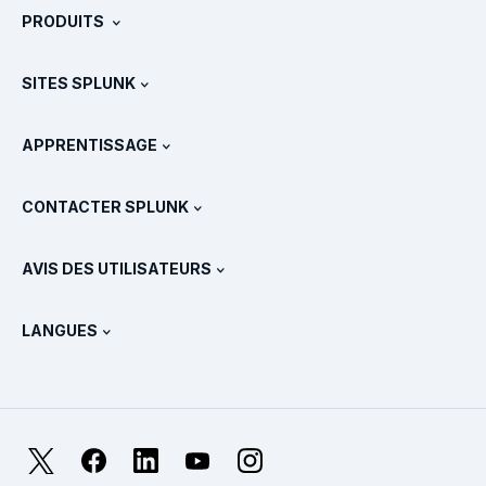
PRODUITS
Carrières
Téléchargements et version d'essai gratuite
SITES SPLUNK
Splunk et les autres solutions
Présentations des produits
.conf
Actualités
APPRENTISSAGE
Tarifs
Documentation
Qu’est-ce que le SIEM ?
Partenaires
Voir tous les produits
CONTACTER SPLUNK
Formation et certification
Splunk Universal Forwarder
Déclarations et politiques de Splunk
Contacter le service commercial
Boutique Splunk
AVIS DES UTILISATEURS
Qu’est-ce qu’OpenTelemetry ?
Splunk Protects
Nous contacter
Gartner Peer Insights™
Vidéos
Métriques pour le SOC
SURGe
LANGUES
PeerSpot
Afficher toutes les ressources
English
Qu’est-ce que l’observabilité ?
Pourquoi Splunk ?
TrustRadius
Deutsch
Supervision des systèmes IT : une introduction
日本語
X
Facebook
LinkedIn
YouTube
Instagram
Métriques de fiabilité