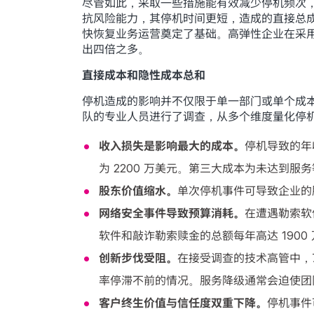
尽管如此，采取一些措施能有效减少停机频次，
抗风险能力，其停机时间更短，造成的直接总成
快恢复业务运营奠定了基础。高弹性企业在采
出四倍之多。
直接成本和隐性成本总和
停机造成的影响并不仅限于单一部门或单个成本类别
队的专业人员进行了调查，从多个维度量化停
收入损失是影响最大的成本。
停机导致的年
为 2200 万美元。第三大成本为未达到服务等
股东价值缩水。
单次停机事件可导致企业的股
网络安全事件导致预算消耗。
在遭遇勒索软
软件和敲诈勒索赎金的总额每年高达 1900
创新步伐受阻。
在接受调查的技术高管中，
率停滞不前的情况。服务降级通常会迫使团
客户终生价值与信任度双重下降。
停机事件