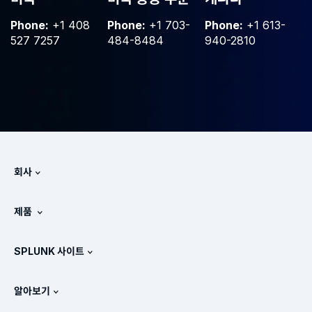
Phone:
+1 408
Phone:
+1 703-
Phone:
+1 613-
527 7257
484-8484
940-2810
회사
Splunk 정보
제품
채용 정보
무료 평가판 및 다운로드
SPLUNK 사이트
Splunk의 비교 방식
제품 둘러보기
.conf
뉴스룸
알아보기
가격 체계
매뉴얼
SIEM이란?