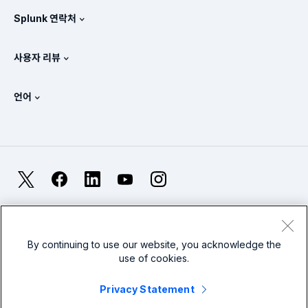
파트너
모든 제품 보기
Splunk 연락처
교육 및 인증
Splunk 유니버설 포워더
Splunk의 정책 관련 입장
세일즈 문의
Splunk 스토어
사용자 리뷰
OpenTelemetry: 소개
Splunk Protects
Splunk에 문의
Gartner Peer Insights™
비디오
SOC에 대한 메트릭
SURGe
언어
PeerSpot
모든 리소스 보기
English
옵저버빌리티란?
Splunk 도입의 필요성
TrustRadius
Deutsch
IT 및 시스템 모니터링: 개요
Français
X
Facebook
LinkedIn
YouTube
Instagram
신뢰성 메트릭
日本語
LLM과 SLM: 차이점은 무엇인가요?
법률
프라이버시
사이트맵
Cookies
简体中文
웹 사이트 이용 약관
Modern Slavery
2025년 IT 및 기술 지출
By continuing to use our website, you acknowledge the
use of cookies.
繁體中文
모든 기사 보기
Splunk Global Footer Logo
Privacy Statement