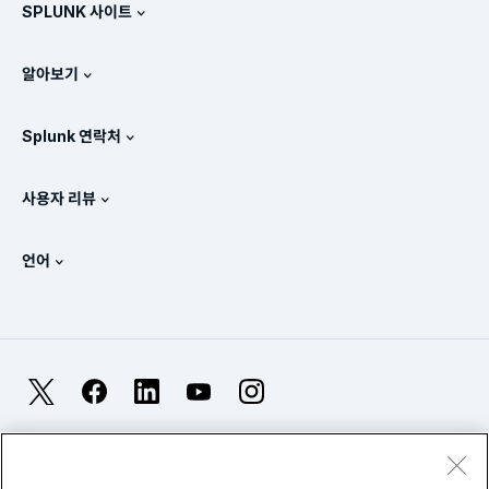
SPLUNK 사이트
Splunk의 비교 방식
제품 둘러보기
.conf
뉴스룸
알아보기
가격 체계
매뉴얼
SIEM이란?
파트너
모든 제품 보기
Splunk 연락처
교육 및 인증
Splunk 유니버설 포워더
Splunk의 정책 관련 입장
세일즈 문의
Splunk 스토어
사용자 리뷰
OpenTelemetry: 소개
Splunk Protects
Splunk에 문의
Gartner Peer Insights™
비디오
SOC에 대한 메트릭
SURGe
언어
PeerSpot
모든 리소스 보기
English
옵저버빌리티란?
Splunk 도입의 필요성
TrustRadius
Deutsch
IT 및 시스템 모니터링: 개요
Français
X
Facebook
LinkedIn
YouTube
Instagram
신뢰성 메트릭
日本語
LLM과 SLM: 차이점은 무엇인가요?
법률
프라이버시
사이트맵
Cookies
简体中文
웹 사이트 이용 약관
Modern Slavery