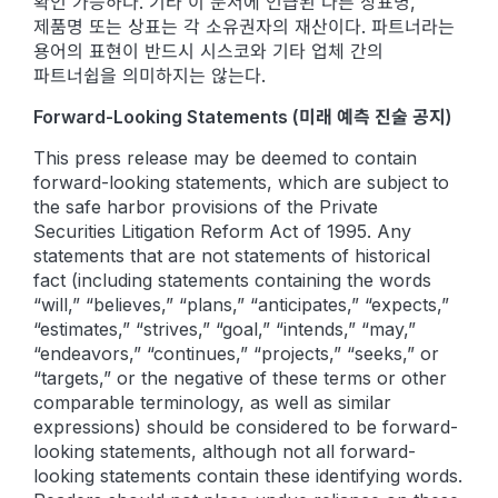
확인 가능하다. 기타 이 문서에 언급된 다른 상표명,
제품명 또는 상표는 각 소유권자의 재산이다. 파트너라는
용어의 표현이 반드시 시스코와 기타 업체 간의
파트너쉽을 의미하지는 않는다.
Forward-Looking Statements (미래 예측 진술 공지)
This press release may be deemed to contain
forward-looking statements, which are subject to
the safe harbor provisions of the Private
Securities Litigation Reform Act of 1995. Any
statements that are not statements of historical
fact (including statements containing the words
“will,” “believes,” “plans,” “anticipates,” “expects,”
“estimates,” “strives,” “goal,” “intends,” “may,”
“endeavors,” “continues,” “projects,” “seeks,” or
“targets,” or the negative of these terms or other
comparable terminology, as well as similar
expressions) should be considered to be forward-
looking statements, although not all forward-
looking statements contain these identifying words.