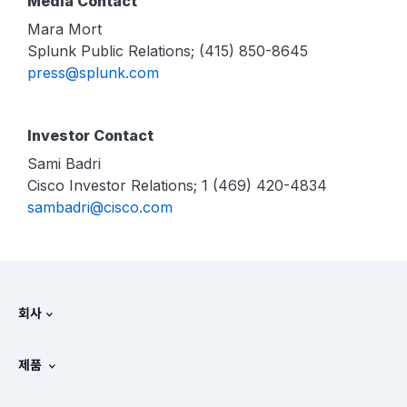
Media Contact
Mara Mort
Splunk Public Relations; (415) 850-8645
press@splunk.com
Investor Contact
Sami Badri
Cisco Investor Relations; 1 (469) 420-4834
sambadri@cisco.com
회사
Splunk 정보
제품
채용 정보
무료 평가판 및 다운로드