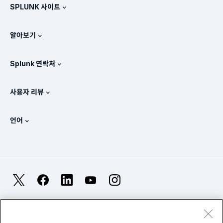
SPLUNK 사이트
Splunk의 비교 방식
제품 둘러보기
.conf
뉴스룸
알아보기
가격 체계
매뉴얼
SIEM이란?
파트너
모든 제품 보기
Splunk 연락처
교육 및 인증
Splunk 유니버설 포워더
Splunk의 정책 관련 입장
세일즈 문의
Splunk 스토어
사용자 리뷰
OpenTelemetry: 소개
Splunk Protects
Splunk에 문의
Gartner Peer Insights™
비디오
SOC에 대한 메트릭
SURGe
언어
PeerSpot
모든 리소스 보기
English
옵저버빌리티란?
Splunk 도입의 필요성
TrustRadius
Deutsch
IT 및 시스템 모니터링: 개요
Français
X
Facebook
LinkedIn
YouTube
Instagram
신뢰성 메트릭
日本語
LLM과 SLM: 차이점은 무엇인가요?
법률
프라이버시
사이트맵
Cookies
简体中文