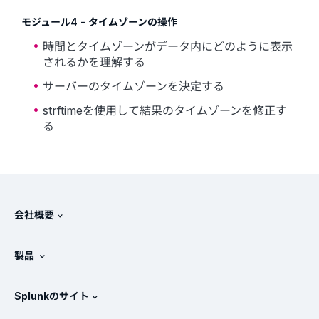
モジュール4 - タイムゾーンの操作
時間とタイムゾーンがデータ内にどのように表示
されるかを理解する
サーバーのタイムゾーンを決定する
strftimeを使用して結果のタイムゾーンを修正す
る
会社概要
Splunkについて
製品
採用情報
無料トライアル版とダウンロード
Splunkのサイト
Splunkと他社製品の比較
製品ツアー
.conf