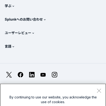
ニュースルーム
学ぶ
価格
ドキュメント
SIEMとは？
パートナー
すべての製品を見る
Splunkへのお問い合わせ
トレーニングと認定
Splunk Universal Forwarder
Splunkの基本方針
営業への問い合わせ
Splunkストア
ユーザーレビュー
OpenTelemetryの概要
Splunkによる保護
お問い合わせ
Gartner Peer Insights™
ビデオ
SOCのメトリクス
SURGe
言語
PeerSpot
すべてのリソースを表示
English
オブザーバビリティとは？
Splunkが選ばれる理由
TrustRadius
Deutsch
ITおよびシステム監視の概要
Français
X
Facebook
LinkedIn
YouTube
Instagram
信頼性メトリクス
한국어
LLMとSLMの違いとは？
法的事項(英語)
プライバシー(英語)
サイトマップ
简体中文
Cookies
利用規約(英語)
Modern Slavery
2026年のIT/テクノロジーへの支出
By continuing to use our website, you acknowledge the
use of cookies.
繁體中文