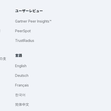
ユーザーレビュー
Gartner Peer Insights™
要
PeerSpot
TrustRadius
言語
への支
English
Deutsch
Français
한국어
简体中文