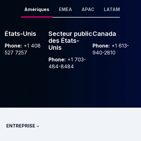
Amériques
EMEA
APAC
LATAM
États-Unis
Secteur public
Canada
des États-
Phone:
+1 408
Phone:
+1 613-
Unis
527 7257
940-2810
Phone:
+1 703-
484-8484
ENTREPRISE
À propos de Splunk