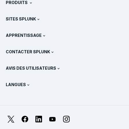
PRODUITS
Carrières
Téléchargements et version d'essai gratuite
SITES SPLUNK
Splunk et les autres solutions
Présentations des produits
.conf
Actualités
APPRENTISSAGE
Tarifs
Documentation
Qu’est-ce que le SIEM ?
Partenaires
Voir tous les produits
CONTACTER SPLUNK
Formation et certification
Splunk Universal Forwarder
Déclarations et politiques de Splunk
Contacter le service commercial
Boutique Splunk
AVIS DES UTILISATEURS
Qu’est-ce qu’OpenTelemetry ?
Splunk Protects
Nous contacter
Gartner Peer Insights™
Vidéos
Métriques pour le SOC
SURGe
LANGUES
PeerSpot
Afficher toutes les ressources
English
Qu’est-ce que l’observabilité ?
Pourquoi Splunk ?
TrustRadius
Deutsch
Supervision des systèmes IT : une introduction
日本語
X
Facebook
LinkedIn
YouTube
Instagram
Métriques de fiabilité