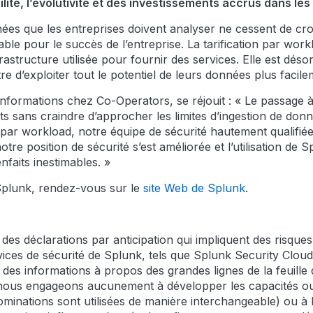
bilité, l’évolutivité et des investissements accrus dans l
es que les entreprises doivent analyser ne cessent de croît
ble pour le succès de l’entreprise. La tarification par wor
rastructure utilisée pour fournir des services. Elle est désor
 d’exploiter tout le potentiel de leurs données plus facile
 informations chez Co-Operators, se réjouit : « Le passage 
rts sans craindre d’approcher les limites d’ingestion de d
n par workload, notre équipe de sécurité hautement qualifi
e position de sécurité s’est améliorée et l’utilisation de 
nfaits inestimables. »
 Splunk, rendez-vous sur le
site Web de Splunk
.
es déclarations par anticipation qui impliquent des risques
rvices de sécurité de Splunk, tels que Splunk Security Clou
s informations à propos des grandes lignes de la feuille de 
nous engageons aucunement à développer les capacités ou f
minations sont utilisées de manière interchangeable) ou à l