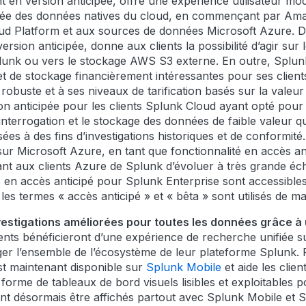
nt en version anticipée, offre une expérience utilisateur m
tisée des données natives du cloud, en commençant par Am
d Platform et aux sources de données Microsoft Azure. De 
rsion anticipée, donne aux clients la possibilité d’agir s
plunk ou vers le stockage AWS S3 externe. En outre, Splunk
et de stockage financièrement intéressantes pour ses client
robuste et à ses niveaux de tarification basés sur la valeur
ion anticipée pour les clients Splunk Cloud ayant opté pour 
interrogation et le stockage des données de faible valeur 
sées à des fins d’investigations historiques et de conformit
sur Microsoft Azure, en tant que fonctionnalité en accès a
nt aux clients Azure de Splunk d’évoluer à très grande éch
es en accès anticipé pour Splunk Enterprise sont accessibl
es termes « accès anticipé » et « bêta » sont utilisés de m
nvestigations améliorées pour toutes les données grâce 
ients bénéficieront d’une expérience de recherche unifiée s
oger l’ensemble de l’écosystème de leur plateforme Splunk. Po
st maintenant disponible sur
Splunk Mobile
et aide les clie
orme de tableaux de bord visuels lisibles et exploitables po
nt désormais être affichés partout avec Splunk Mobile et S