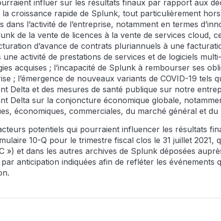
rraient influer sur les résultats finaux par rapport aux déc
la croissance rapide de Splunk, tout particulièrement hors 
ts dans l’activité de l’entreprise, notamment en termes d’in
plunk de la vente de licences à la vente de services cloud, c
cturation d’avance de contrats pluriannuels à une facturatio
une activité de prestations de services et de logiciels multi
ies acquises ; l’incapacité de Splunk à rembourser ses obli
eprise ; l’émergence de nouveaux variants de COVID-19 tels 
ant Delta et des mesures de santé publique sur notre entre
ant Delta sur la conjoncture économique globale, notamment
itiques, économiques, commerciales, du marché général et du
teurs potentiels qui pourraient influencer les résultats fi
mulaire 10-Q pour le trimestre fiscal clos le 31 juillet 2021,
 ») et dans les autres archives de Splunk déposées auprès
ns par anticipation indiquées afin de refléter les événements
on.