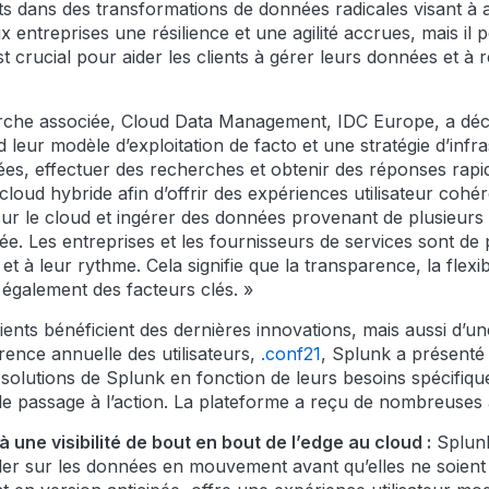
s dans des transformations de données radicales visant à a
x entreprises une résilience et une agilité accrues, mais il
t crucial pour aider les clients à gérer leurs données et à
che associée, Cloud Data Management, IDC Europe, a déclar
d leur modèle d’exploitation de facto et une stratégie d’infr
s, effectuer des recherches et obtenir des réponses rapides
oud hybride afin d’offrir des expériences utilisateur cohé
 sur le cloud et ingérer des données provenant de plusieur
isée. Les entreprises et les fournisseurs de services sont d
t à leur rythme. Cela signifie que la transparence, la flexib
 également des facteurs clés. »
clients bénéficient des dernières innovations, mais aussi d’une 
érence annuelle des utilisateurs,
.conf21
, Splunk a présenté 
solutions de Splunk en fonction de leurs besoins spécifiques,
r le passage à l’action. La plateforme a reçu de nombreuses
 une visibilité de bout en bout de l’edge au cloud :
Splunk
ler sur les données en mouvement avant qu’elles ne soient 