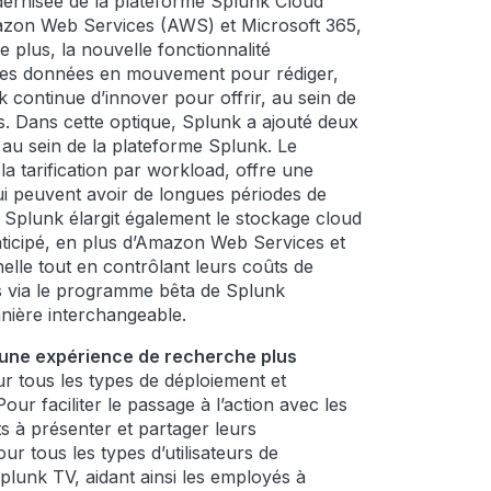
odernisée de la plateforme Splunk Cloud
azon Web Services (AWS) et Microsoft 365,
plus, la nouvelle fonctionnalité
ur les données en mouvement pour rédiger,
 continue d’innover pour offrir, au sein de
s. Dans cette optique, Splunk a ajouté deux
 au sein de la plateforme Splunk. Le
la tarification par workload, offre une
qui peuvent avoir de longues périodes de
é. Splunk élargit également le stockage cloud
nticipé, en plus d’Amazon Web Services et
elle tout en contrôlant leurs coûts de
es via le programme bêta de Splunk
anière interchangeable.
à une expérience de recherche plus
ur tous les types de déploiement et
ur faciliter le passage à l’action avec les
nts à présenter et partager leurs
ur tous les types d’utilisateurs de
plunk TV, aidant ainsi les employés à