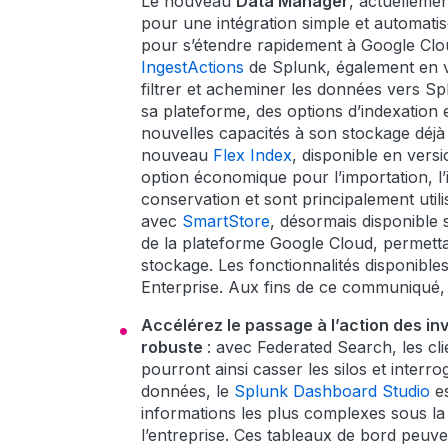
Le nouveau
Data Manager
, actuelleme
pour une intégration simple et automa
pour s’étendre rapidement à Google Clou
IngestActions
de Splunk, également en ve
filtrer et acheminer les données vers S
sa plateforme, des options d’indexation 
nouvelles capacités à son stockage déjà 
nouveau
Flex Index
, disponible en vers
option économique pour l’importation, l’
conservation et sont principalement utili
avec
SmartStore
, désormais disponible 
de la plateforme Google Cloud, permetta
stockage. Les fonctionnalités disponibl
Enterprise. Aux fins de ce communiqué, l
Accélérez le passage à l’action des i
robuste
: avec Federated Search, les cl
pourront ainsi casser les silos et interr
données, le
Splunk Dashboard Studio
e
informations les plus complexes sous la f
l’entreprise. Ces tableaux de bord peuve