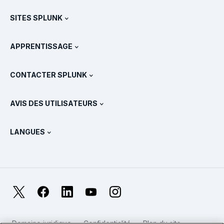
Téléchargements et version d'essai gratuite
SITES SPLUNK
Splunk et les autres solutions
Présentations des produits
.conf
Actualités
APPRENTISSAGE
Tarifs
Documentation
Qu’est-ce que le SIEM ?
Partenaires
Voir tous les produits
CONTACTER SPLUNK
Formation et certification
Splunk Universal Forwarder
Déclarations et politiques de Splunk
Contacter le service commercial
Boutique Splunk
AVIS DES UTILISATEURS
Qu’est-ce qu’OpenTelemetry ?
Splunk Protects
Nous contacter
Gartner Peer Insights™
Vidéos
Métriques pour le SOC
SURGe
LANGUES
PeerSpot
Afficher toutes les ressources
English
Qu’est-ce que l’observabilité ?
Pourquoi Splunk ?
TrustRadius
Deutsch
Supervision des systèmes IT : une introduction
日本語
X
Facebook
LinkedIn
YouTube
Instagram
Métriques de fiabilité
한국어
LLM et SLM : quelle différence ?
Domaine juridique
Confidentialité
Plan du site