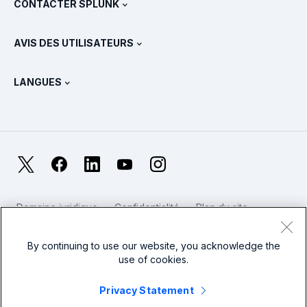
CONTACTER SPLUNK
Formation et certification
Splunk Universal Forwarder
Déclarations et politiques de Splunk
Contacter le service commercial
Boutique Splunk
AVIS DES UTILISATEURS
Qu’est-ce qu’OpenTelemetry ?
Splunk Protects
Nous contacter
Gartner Peer Insights™
Vidéos
Métriques pour le SOC
SURGe
LANGUES
PeerSpot
Afficher toutes les ressources
English
Qu’est-ce que l’observabilité ?
Pourquoi Splunk ?
TrustRadius
Deutsch
Supervision des systèmes IT : une introduction
日本語
X
Facebook
LinkedIn
YouTube
Instagram
Métriques de fiabilité
한국어
LLM et SLM : quelle différence ?
Domaine juridique
Confidentialité
Plan du site
简体中文
Cookies
Conditions d'utilisation du site web
Dépenses en IT et en technologies en 2025
Modern Slavery
By continuing to use our website, you acknowledge the
繁體中文
Voir tous les articles
use of cookies.
Splunk – Logo pied de page
Privacy Statement