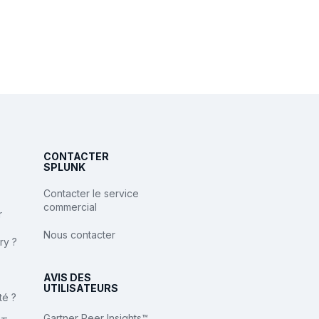
CONTACTER
SPLUNK
Contacter le service
commercial
r
Nous contacter
ry ?
AVIS DES
UTILISATEURS
té ?
Gartner Peer Insights™