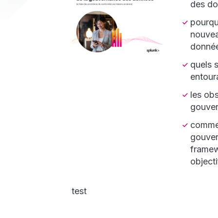
des do
pourqu
nouvea
donnée
quels 
entour
les ob
gouver
commen
gouver
framew
objecti
test