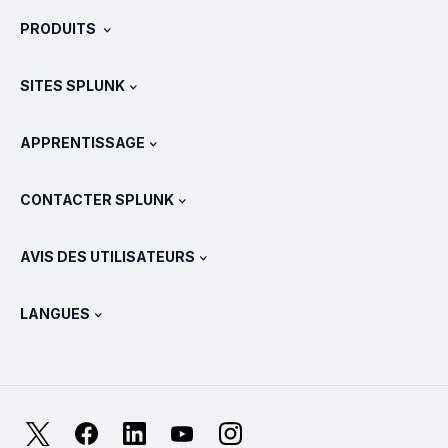
À propos de Splunk
PRODUITS
Carrières
Téléchargements et version d'essai gratuite
SITES SPLUNK
Splunk et les autres solutions
Présentations des produits
.conf
Actualités
APPRENTISSAGE
Tarifs
Documentation
Qu’est-ce que le SIEM ?
Partenaires
Voir tous les produits
CONTACTER SPLUNK
Formation et certification
Splunk Universal Forwarder
Déclarations et politiques de Splunk
Contacter le service commercial
Boutique Splunk
AVIS DES UTILISATEURS
Qu’est-ce qu’OpenTelemetry ?
Splunk Protects
Nous contacter
Gartner Peer Insights™
Vidéos
Métriques pour le SOC
SURGe
LANGUES
PeerSpot
Afficher toutes les ressources
English
Qu’est-ce que l’observabilité ?
Pourquoi Splunk ?
TrustRadius
Deutsch
Supervision des systèmes IT : une introduction
日本語
X
Facebook
LinkedIn
YouTube
Instagram
Métriques de fiabilité