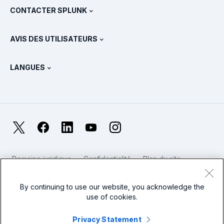
Voir tous les produits
CONTACTER SPLUNK
Formation et certification
Splunk Universal Forwarder
Déclarations et politiques de Splunk
Contacter le service commercial
Boutique Splunk
AVIS DES UTILISATEURS
Qu’est-ce qu’OpenTelemetry ?
Splunk Protects
Nous contacter
Gartner Peer Insights™
Vidéos
Métriques pour le SOC
SURGe
LANGUES
PeerSpot
Afficher toutes les ressources
English
Qu’est-ce que l’observabilité ?
Pourquoi Splunk ?
TrustRadius
Deutsch
Supervision des systèmes IT : une introduction
日本語
X
Facebook
LinkedIn
YouTube
Instagram
Métriques de fiabilité
한국어
LLM et SLM : quelle différence ?
Domaine juridique
Confidentialité
Plan du site
简体中文
Cookies
Conditions d'utilisation du site web
Dépenses en IT et en technologies en 2025
Modern Slavery
By continuing to use our website, you acknowledge the
繁體中文
Voir tous les articles
use of cookies.
Splunk – Logo pied de page
Privacy Statement