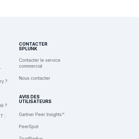
CONTACTER
SPLUNK
Contacter le service
commercial
r
Nous contacter
ry ?
AVIS DES
UTILISATEURS
té ?
Gartner Peer Insights™
T :
PeerSpot
TrustRadius