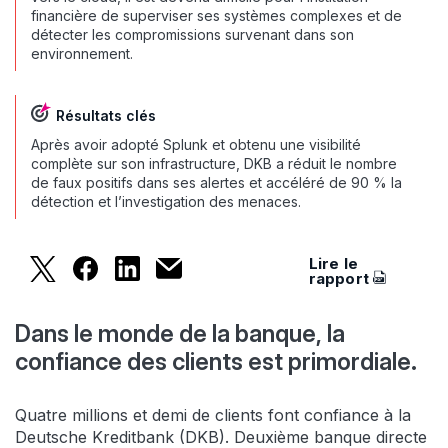
financière de superviser ses systèmes complexes et de
détecter les compromissions survenant dans son
environnement.
Résultats clés
Après avoir adopté Splunk et obtenu une visibilité
complète sur son infrastructure, DKB a réduit le nombre
de faux positifs dans ses alertes et accéléré de 90 % la
détection et l’investigation des menaces.
Lire le
DKB honore la confiance de ses clients et traite
DKB honore la confiance de ses clients et t
DKB honore la confiance de ses client
DKB honore la confiance de ses cli
rapport
Dans le monde de la banque, la
confiance des clients est primordiale.
Quatre millions et demi de clients font confiance à la
Deutsche Kreditbank (DKB). Deuxième banque directe