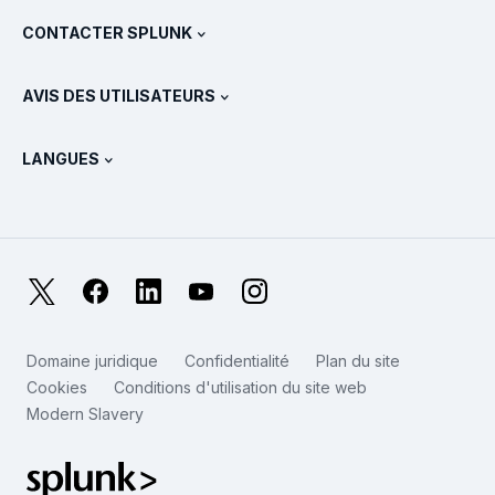
Qu’est-ce que le SIEM ?
Partenaires
Voir tous les produits
CONTACTER SPLUNK
Formation et certification
Splunk Universal Forwarder
Déclarations et politiques de Splunk
Contacter le service commercial
Boutique Splunk
AVIS DES UTILISATEURS
Qu’est-ce qu’OpenTelemetry ?
Splunk Protects
Nous contacter
Gartner Peer Insights™
Vidéos
Métriques pour le SOC
SURGe
LANGUES
PeerSpot
Afficher toutes les ressources
English
Qu’est-ce que l’observabilité ?
Pourquoi Splunk ?
TrustRadius
Deutsch
Supervision des systèmes IT : une introduction
日本語
X
Facebook
LinkedIn
YouTube
Instagram
Métriques de fiabilité
한국어
LLM et SLM : quelle différence ?
Domaine juridique
Confidentialité
Plan du site
简体中文
Cookies
Conditions d'utilisation du site web
Dépenses en IT et en technologies en 2025
Modern Slavery
繁體中文
Voir tous les articles
Splunk – Logo pied de page