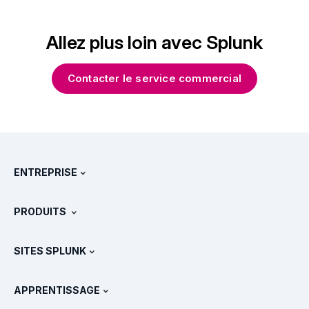
Allez plus loin avec Splunk
Contacter le service commercial
ENTREPRISE
À propos de Splunk
PRODUITS
Carrières
Téléchargements et version d'essai gratuite
SITES SPLUNK
Splunk et les autres solutions
Présentations des produits
.conf
Actualités
APPRENTISSAGE
Tarifs
Documentation