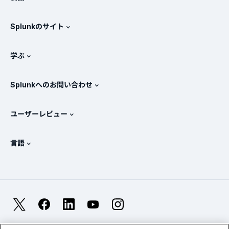
採用情報
無料トライアル版とダウンロード
Splunkのサイト
Splunkと他社製品の比較
製品ツアー
.conf
ニュースルーム
学ぶ
価格
ドキュメント
SIEMとは？
パートナー
すべての製品を見る
Splunkへのお問い合わせ
トレーニングと認定
Splunk Universal Forwarder
Splunkの基本方針
営業への問い合わせ
Splunkストア
ユーザーレビュー
OpenTelemetryの概要
Splunkによる保護
お問い合わせ
Gartner Peer Insights™
ビデオ
SOCのメトリクス
SURGe
言語
PeerSpot
すべてのリソースを表示
English
オブザーバビリティとは？
Splunkが選ばれる理由
TrustRadius
Deutsch
ITおよびシステム監視の概要
Français
X
Facebook
LinkedIn
YouTube
Instagram
信頼性メトリクス
한국어
LLMとSLMの違いとは？